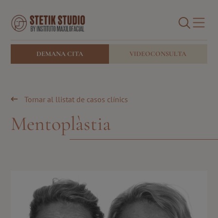
Cirugía facial
Medicina estética facial
BUSCAR
Stetik Studio Blog
DEMANA CITA
VIDEOCONSULTA
Tornar al llistat de casos clínics
Mentoplàstia