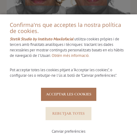
Confirma'ns que acceptes la nostra política
de cookies.
Stetik Studio by Instituto Maxilofacial
utilitza cookies pròpies i de
tercers amb finalitats analítiques i tècniques: tractant les dades
necessàries per mostrar continguts personalitzats basats en els hàbits
de navegació de l'Usuari.
Obtén més informació.
Pot acceptar totes les cookies pitjant a "Acceptar les cookies", o
Reserva la teva cita
configurar-les o rebutjar-ne l'ús al botó de "Canviar preferències".
Solicita aquí tu visita y da el primer paso hacia tu
ACCEPTAR LES COOKIES
transformación.
REBUTJAR TOTES
RESERVAR
Canviar preferències