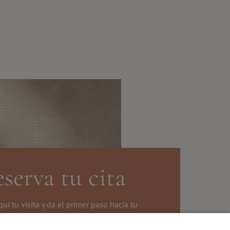
serva tu cita
quí tu visita y da el primer paso hacia tu
transformación.