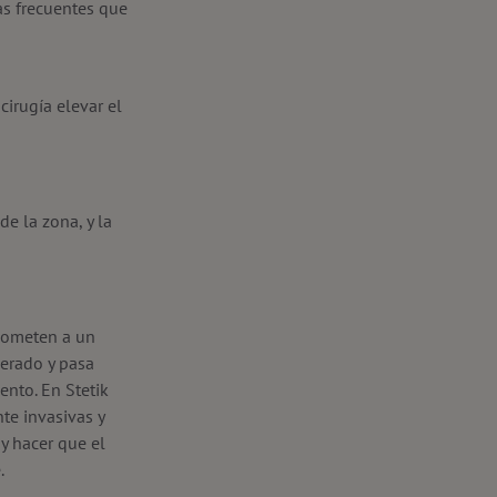
as frecuentes que
cirugía elevar el
de la zona, y la
 someten a un
derado y pasa
nto. En Stetik
te invasivas y
 y hacer que el
.