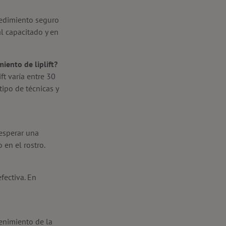
ocedimiento seguro
l capacitado y en
iento de liplift?
ft varía entre 30
ipo de técnicas y
 esperar una
 en el rostro.
fectiva. En
enimiento de la