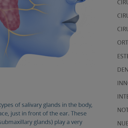
CIR
CIR
CIR
ORT
EST
DEN
IN
INT
ypes of salivary glands in the body,
NOT
ce, just in front of the ear. These
submaxillary glands) play a very
NUE