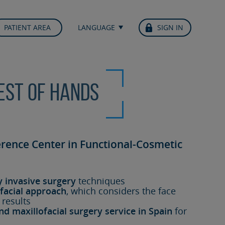
PATIENT AREA
LANGUAGE
SIGN IN
best of hands
erence Center in Functional-Cosmetic
y invasive surgery
techniques
facial approach
, which considers the face
 results
nd maxillofacial surgery service in Spain
for