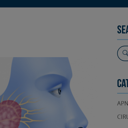
SURGERY
TESTIMONIALS
DENTAL AESTHETICS
Se
Ca
APN
CIR