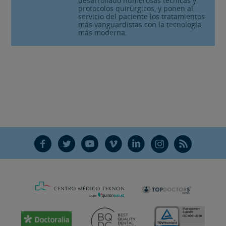
desarrollado numerosas técnicas y
protocolos quirúrgicos, y ponen al
servicio del paciente los tratamientos
más vanguardistas con la tecnología
más moderna.
F
T
Y
V
L
Ñ
R