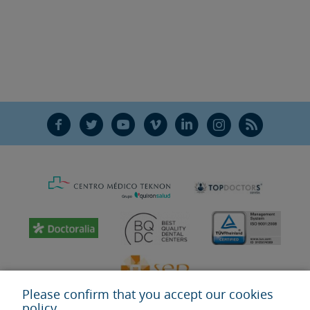
F
T
Y
V
L
Ñ
R
Please confirm that you accept our cookies
policy.