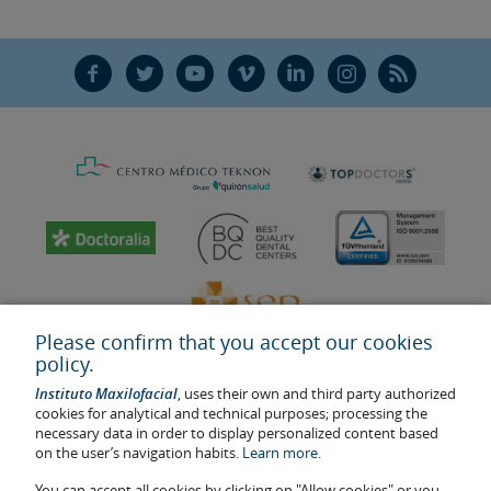
F
T
Y
V
L
Ñ
R
Please confirm that you accept our cookies
policy.
Instituto Maxilofacial
, uses their own and third party authorized
cookies for analytical and technical purposes; processing the
necessary data in order to display personalized content based
on the user’s navigation habits.
Learn more.
Last update: 2023
Health center authorisation number: E08646940
You can accept all cookies by clicking on "Allow cookies" or you