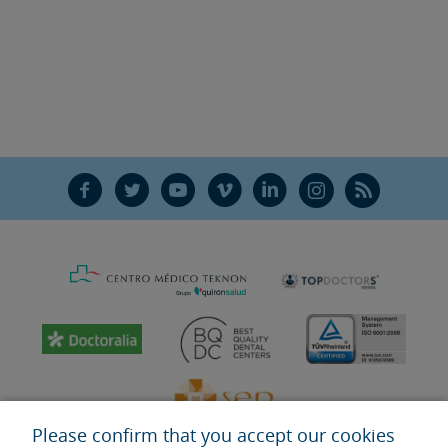
F
T
Y
V
L
Ñ
R
Please confirm that you accept our cookies