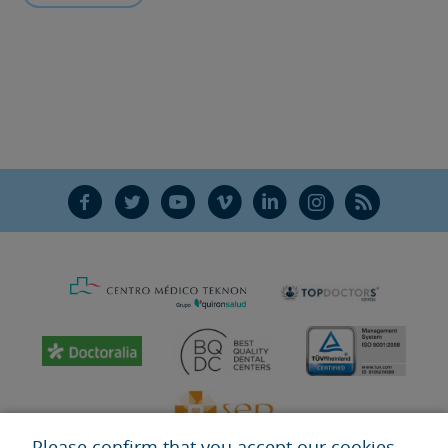
F
T
Y
V
L
Ñ
R
Please confirm that you accept our cookies