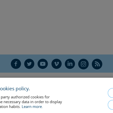
F
T
Y
V
L
Ñ
R
ookies policy.
 party authorized cookies for
he necessary data in order to display
ation habits.
Learn more.