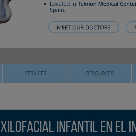
Located in
Teknon Medical Cente
Spain.
MEET OUR DOCTORS
SERVICES
RESOURCES
ORTHOGNATHIC SURGERY
THE VOICE OF THE EXPERT
SLEEP APNEA
BLOG
COSMETIC SURGERY
TRAINING
xilofacial infantil en el 
ADVANCED IMPLANTOLOGY
3D PLANNING
ORAL MAXILLOFACIAL
REAL CASES AND