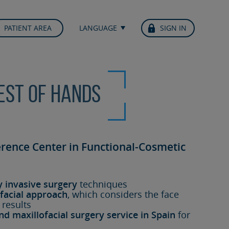
PATIENT AREA
LANGUAGE
SIGN IN
best of hands
erence Center in Functional-Cosmetic
y invasive surgery
techniques
facial approach
, which considers the face
 results
nd maxillofacial surgery service in Spain
for