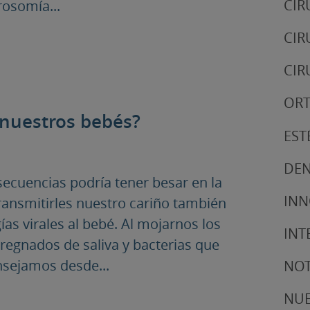
CIR
crosomía...
CIR
CIR
ORT
nuestros bebés?
EST
DEN
ecuencias podría tener besar en la
IN
ransmitirles nuestro cariño también
ías virales al bebé. Al mojarnos los
INT
pregnados de saliva y bacterias que
nsejamos desde...
NOT
NUE