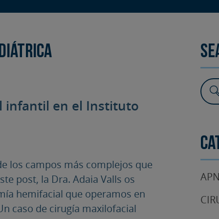
SURGERY
TESTIMONIALS
DENTAL AESTHETICS
diátrica
Se
infantil en el Instituto
Ca
o de los campos más complejos que
APN
ste post, la Dra. Adaia Valls os
omía hemifacial que operamos en
CIR
n caso de cirugía maxilofacial