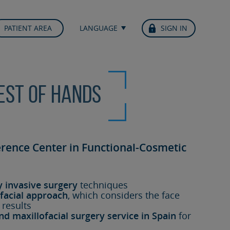
PATIENT AREA
LANGUAGE
SIGN IN
best of hands
erence Center in Functional-Cosmetic
y invasive surgery
techniques
facial approach
, which considers the face
 results
nd maxillofacial surgery service in Spain
for