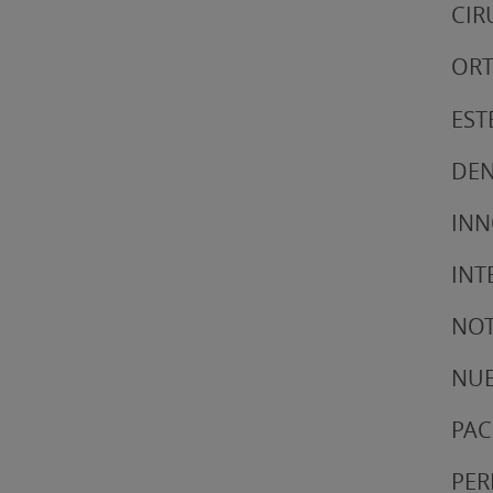
CIR
ORT
EST
DEN
IN
INT
NOT
NUE
PAC
PER