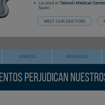
Located in
Teknon Medical Cente
Spain.
MEET OUR DOCTORS
SERVICES
RESOURCES
ORTHOGNATHIC SURGERY
THE VOICE OF THE EXPERT
entos perjudican nuestro
SLEEP APNEA
BLOG
COSMETIC SURGERY
TRAINING
ADVANCED IMPLANTOLOGY
3D PLANNING
ORAL MAXILLOFACIAL
REAL CASES AND