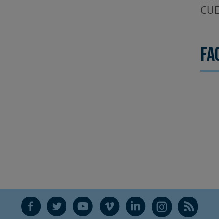
CUE
Fa
F
T
Y
V
L
Ñ
R