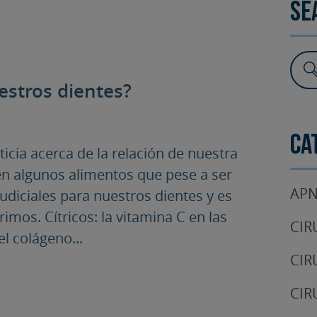
Se
SURGERY
TESTIMONIALS
DENTAL AESTHETICS
estros dientes?
Ca
icia acerca de la relación de nuestra
en algunos alimentos que pese a ser
APN
udiciales para nuestros dientes y es
imos. Cítricos: la vitamina C en las
CIR
l colágeno...
CIR
CIR