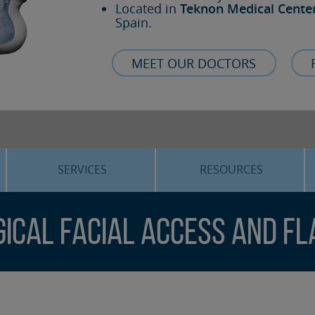
Located in
Teknon Medical Cente
Spain.
MEET OUR DOCTORS
SERVICES
RESOURCES
ORTHOGNATHIC SURGERY
THE VOICE OF THE EXPERT
ical Facial Access and F
SLEEP APNEA
BLOG
COSMETIC SURGERY
TRAINING
ADVANCED IMPLANTOLOGY
3D PLANNING
ORAL MAXILLOFACIAL
REAL CASES AND