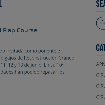
l
Se
SURGERY
TESTIMONIALS
DENTAL AESTHETICS
d Flap Course
Ca
ido invitada como ponente e
 Colgajos de Reconstrucción Cráneo-
APN
11, 12 y 13 de junio. En su 10ª
lidades han podido repasar los
CIR
CIR
CIR