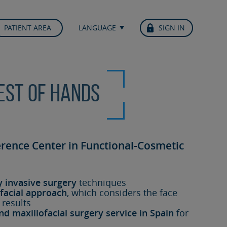
PATIENT AREA
LANGUAGE
SIGN IN
best of hands
erence Center in Functional-Cosmetic
y invasive surgery
techniques
facial approach
, which considers the face
 results
nd maxillofacial surgery service in Spain
for