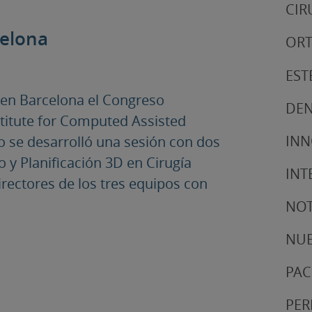
CIR
celona
ORT
EST
 en Barcelona el Congreso
DEN
titute for Computed Assisted
IN
o se desarrolló una sesión con dos
y Planificación 3D en Cirugía
INT
irectores de los tres equipos con
NOT
NUE
PAC
PER