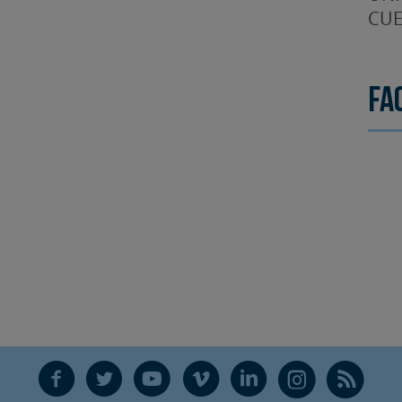
CUE
Fa
F
T
Y
V
L
Ñ
R