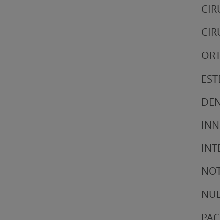
CIR
CIR
ORT
EST
DEN
IN
INT
NOT
NUE
PAC