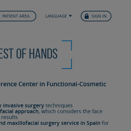
PATIENT AREA
LANGUAGE
SIGN IN
best of hands
erence Center in Functional-Cosmetic
y invasive surgery
techniques
facial approach
, which considers the face
 results
nd maxillofacial surgery service in Spain
for