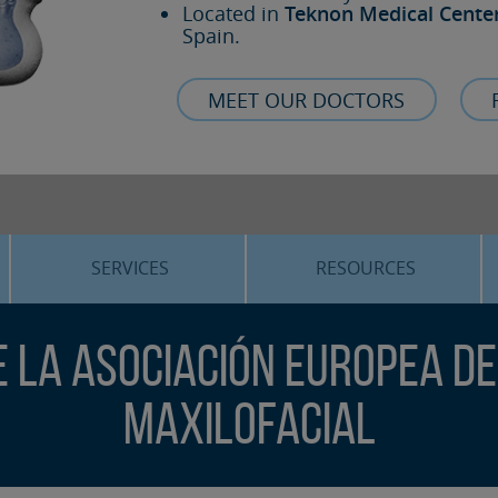
Located in
Teknon Medical Cente
Spain.
MEET OUR DOCTORS
SERVICES
RESOURCES
ORTHOGNATHIC SURGERY
THE VOICE OF THE EXPERT
e la Asociación Europea de
SLEEP APNEA
BLOG
COSMETIC SURGERY
TRAINING
maxilofacial
ADVANCED IMPLANTOLOGY
3D PLANNING
ORAL MAXILLOFACIAL
REAL CASES AND