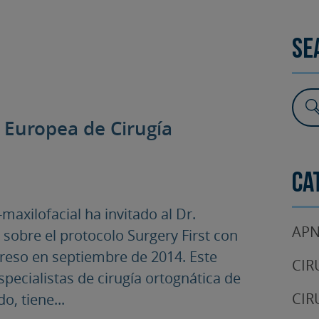
SURGERY
TESTIMONIALS
DENTAL AESTHETICS
Se
n Europea de Cirugía
Ca
axilofacial ha invitado al Dr.
APN
sobre el protocolo Surgery First con
greso en septiembre de 2014. Este
CIR
pecialistas de cirugía ortognática de
CIR
, tiene...