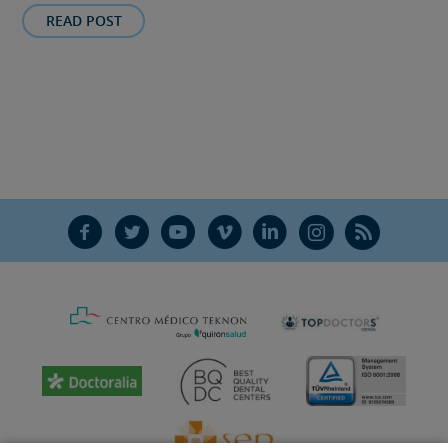
READ POST
F
T
Y
V
L
Ñ
R