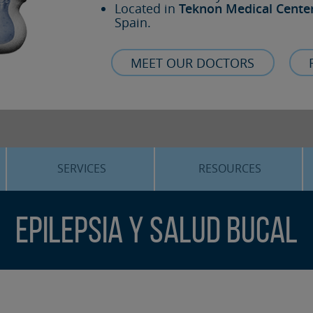
Located in
Teknon Medical Cente
Spain.
MEET OUR DOCTORS
SERVICES
RESOURCES
ORTHOGNATHIC SURGERY
THE VOICE OF THE EXPERT
Epilepsia y Salud Bucal
SLEEP APNEA
BLOG
COSMETIC SURGERY
TRAINING
ADVANCED IMPLANTOLOGY
3D PLANNING
ORAL MAXILLOFACIAL
REAL CASES AND