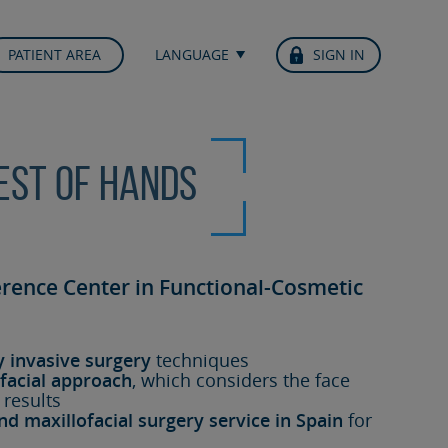
PATIENT AREA
LANGUAGE
SIGN IN
best of hands
erence Center in Functional-Cosmetic
y invasive surgery
techniques
facial approach
, which considers the face
 results
nd maxillofacial surgery service in Spain
for