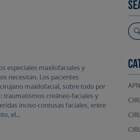
Se
SURGERY
TESTIMONIALS
DENTAL AESTHETICS
Ca
os especiales maxilofaciales y
cos necesitan. Los pacientes
APN
cirujano maxilofacial, sobre todo por
as: traumatismos creáneo-faciales y
CIR
ridas inciso-contusas faciales, entre
o, el...
CIR
CIR