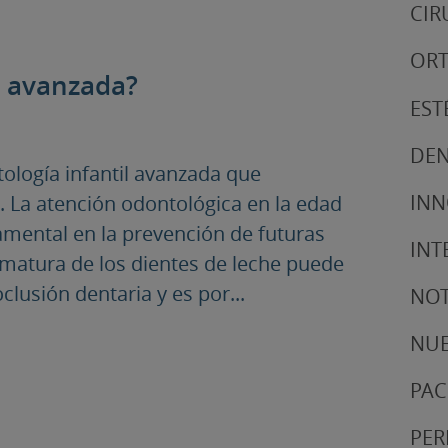
CIR
ORT
l avanzada?
EST
DEN
tología infantil avanzada que
IN
l. La atención odontológica en la edad
damental en la prevención de futuras
INT
ematura de los dientes de leche puede
lusión dentaria y es por...
NOT
NUE
PAC
PER