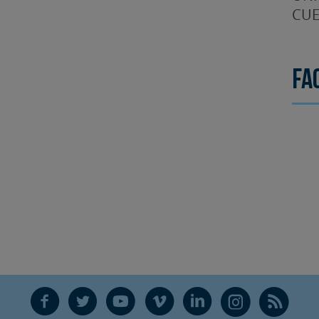
CUE
Fa
F
T
Y
V
L
Ñ
R