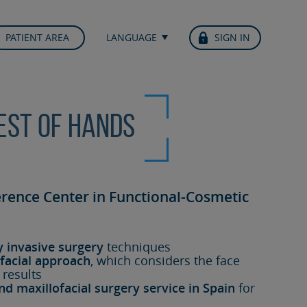
PATIENT AREA
LANGUAGE
SIGN IN
best of hands
erence Center in Functional-Cosmetic
y invasive surgery
techniques
facial approach
, which considers the face
 results
nd maxillofacial surgery service in Spain
for