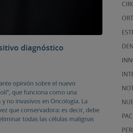
CIR
ORT
EST
DEN
sitivo diagnóstico
IN
INT
sante opinión sobre el nuevo
NOT
boli”, que funciona como una
s y no invasivos en Oncología. La
NUE
 vez que conservadora: es decir, debe
PAC
liminar todas las células malignas
PER