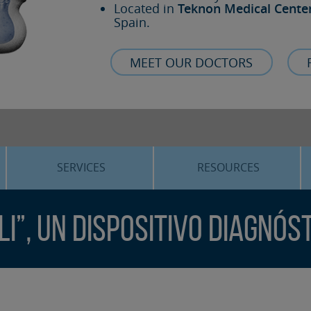
Located in
Teknon Medical Cente
Spain.
MEET OUR DOCTORS
SERVICES
RESOURCES
ORTHOGNATHIC SURGERY
THE VOICE OF THE EXPERT
li”, un dispositivo diagnós
SLEEP APNEA
BLOG
COSMETIC SURGERY
TRAINING
ADVANCED IMPLANTOLOGY
3D PLANNING
ORAL MAXILLOFACIAL
REAL CASES AND