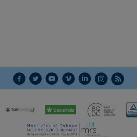
F
T
Y
V
L
Ñ
R