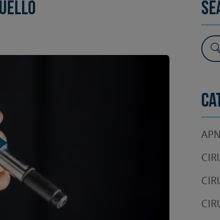
cuello
Se
SURGERY
TESTIMONIALS
DENTAL AESTHETICS
Ca
APN
CIR
CIR
CIR