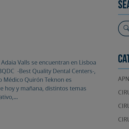
Se
SURGERY
TESTIMONIALS
DENTAL AESTHETICS
Ca
. Adaia Valls se encuentran en Lisboa
BQDC -Best Quality Dental Centers-,
APN
tro Médico Quirón Teknon es
re hoy y mañana, distintos temas
CIR
tivo,...
CIR
CIR