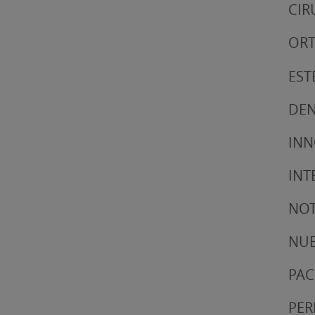
CIR
ORT
EST
DEN
IN
INT
NOT
NUE
PAC
PER