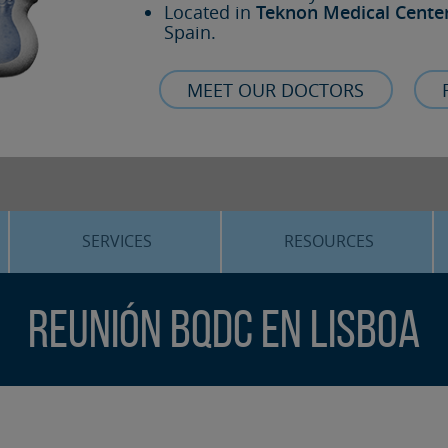
Located in
Teknon Medical Cente
Spain.
MEET OUR DOCTORS
SERVICES
RESOURCES
ORTHOGNATHIC SURGERY
THE VOICE OF THE EXPERT
Reunión BQDC en Lisboa
SLEEP APNEA
BLOG
COSMETIC SURGERY
TRAINING
ADVANCED IMPLANTOLOGY
3D PLANNING
ORAL MAXILLOFACIAL
REAL CASES AND