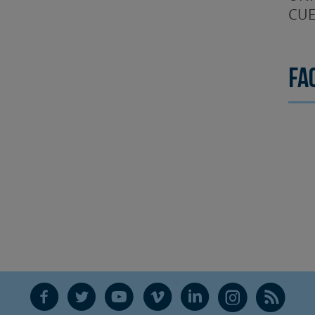
CUE
Fa
F
T
Y
V
L
Ñ
R