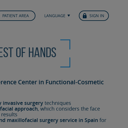
PATIENT AREA
LANGUAGE
SIGN IN
best of hands
erence Center in Functional-Cosmetic
y invasive surgery
techniques
facial approach
, which considers the face
 results
nd maxillofacial surgery service in Spain
for