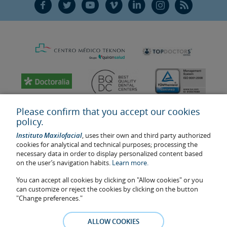
F
T
Y
V
L
Ñ
R
Please confirm that you accept our cookies
policy.
Instituto Maxilofacial
, uses their own and third party authorized
cookies for analytical and technical purposes; processing the
necessary data in order to display personalized content based
on the user’s navigation habits.
Learn more.
You can accept all cookies by clicking on "Allow cookies" or you
Last update: 2023
can customize or reject the cookies by clicking on the button
Health center authorisation number: E08646940
"Change preferences."
The information featured in this website does not replace but
complements the doctor-patient relationship. If in doubt, consult
ALLOW COOKIES