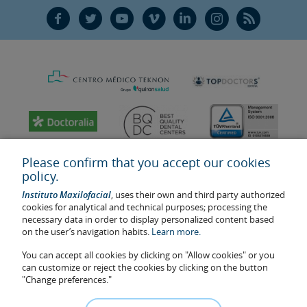
F
T
Y
V
L
Ñ
R
Please confirm that you accept our cookies
policy.
Instituto Maxilofacial
, uses their own and third party authorized
cookies for analytical and technical purposes; processing the
necessary data in order to display personalized content based
on the user’s navigation habits.
Learn more.
You can accept all cookies by clicking on "Allow cookies" or you
Last update: 2023
can customize or reject the cookies by clicking on the button
Health center authorisation number: E08646940
"Change preferences."
The information featured in this website does not replace but