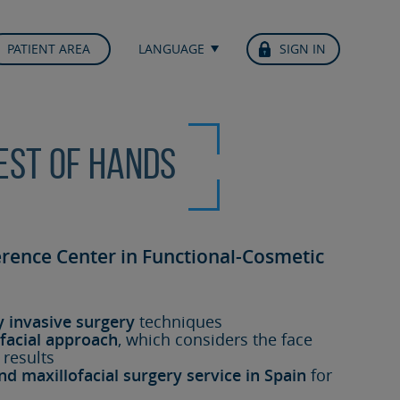
PATIENT AREA
LANGUAGE
SIGN IN
best of hands
erence Center in Functional-Cosmetic
y invasive surgery
techniques
facial approach
, which considers the face
 results
nd maxillofacial surgery service in Spain
for