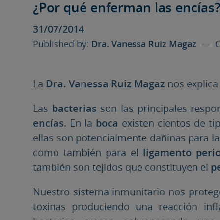
¿Por qué enferman las encías
31/07/2014
Published by:
Dra. Vanessa Ruiz Magaz
— Ca
La
Dra. Vanessa Ruiz Magaz
nos explic
Las
bacterias
son las principales respo
encías
. En la
boca
existen cientos de ti
ellas son potencialmente dañinas para l
como también para el
ligamento peri
también son tejidos que constituyen el
p
Nuestro sistema inmunitario nos protege
toxinas produciendo una reacción inf