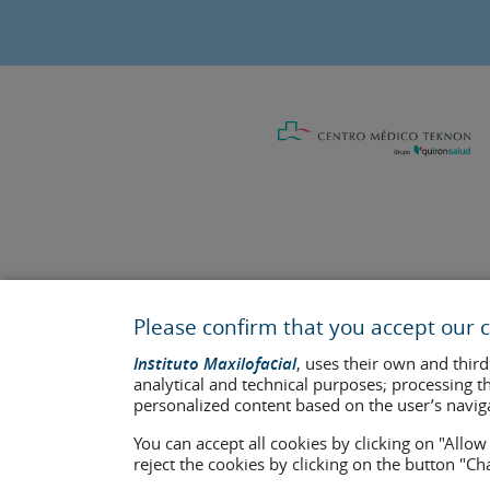
Last update: 2023
Health center authorisation number: E08646940
Please confirm that you accept our c
The information featured in this website does not replace but co
Instituto Maxilofacial
, uses their own and third
who appear on the website are published under their consent and 
analytical and technical purposes; processing t
personalized content based on the user’s navig
Legal notice
–
Cookies Policy
–
Privacy Policy
You can accept all cookies by clicking on "Allo
reject the cookies by clicking on the button "C