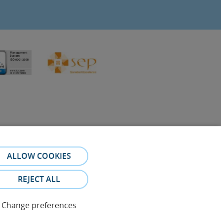
ALLOW COOKIES
referral. The photos and testimonies of identifiable patients
REJECT ALL
Change preferences