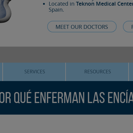
Located in
Teknon Medical Cente
Spain.
MEET OUR DOCTORS
SERVICES
RESOURCES
ORTHOGNATHIC SURGERY
THE VOICE OF THE EXPERT
or qué enferman las encí
SLEEP APNEA
BLOG
COSMETIC SURGERY
TRAINING
ADVANCED IMPLANTOLOGY
3D PLANNING
ORAL MAXILLOFACIAL
REAL CASES AND