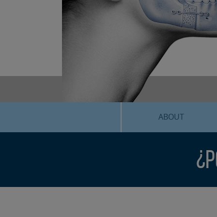
ABOUT
¿P