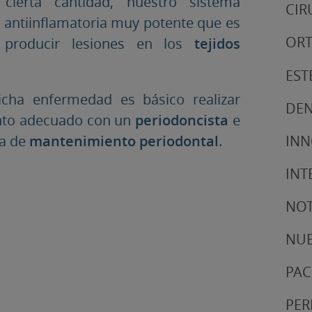
cierta cantidad, nuestro sistema
CIR
 antiinflamatoria muy potente que es
ORT
producir lesiones en los
tejidos
EST
icha enfermedad es básico realizar
DEN
ento adecuado con un
periodoncista
e
IN
ia de
mantenimiento
periodontal
.
INT
NOT
NUE
PAC
PER