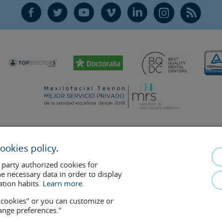
F
T
Y
V
L
Ñ
R
ookies policy.
mplements the doctor-patient relationship. If in doubt, consult your doctor 
 party authorized cookies for
removed at any time if the patient requests it. Facial Surgery, S.L.P. 2021
he necessary data in order to display
ation habits.
Learn more.
w cookies" or you can customize or
hange preferences."