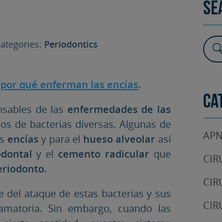
?
Se
SURGERY
TESTIMONIALS
DENTAL AESTHETICS
tegories:
Periodontics
a
por qué enferman las encías
.
Ca
nsables de las
enfermedades de las
pos de bacterias diversas. Algunas de
APN
as
encías
y para el
hueso alveolar
así
odontal
y el
cemento radicular
que
CIR
eriodonto
.
CIR
 del ataque de estas bacterias y sus
CIR
lamatoria. Sin embargo, cuando las