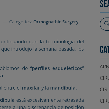
Se
SURGERY
TESTIMONIALS
DENTAL AESTHETICS
o
— Categories:
Orthognathic Surgery
continuando con la terminología del
que introdujo la semana pasada, los
Ca
APN
hablamos de “
perfiles esqueléticos
”
ra
:
CIR
al entre el
maxilar
y la
mandíbula
.
CIR
díbula
está excesivamente retrasada
CIR
berse a una discrepancia de posición