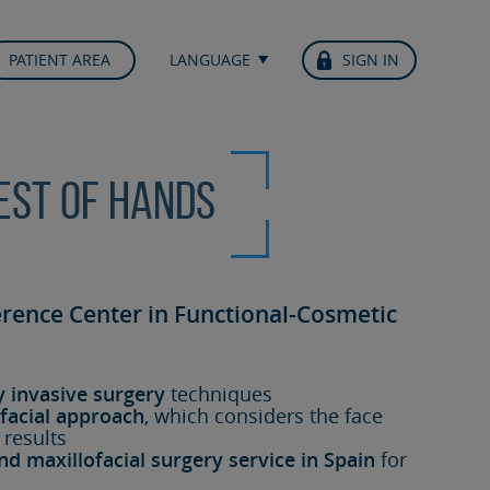
PATIENT AREA
LANGUAGE
SIGN IN
best of hands
erence Center in Functional-Cosmetic
y invasive surgery
techniques
facial approach
, which considers the face
 results
nd maxillofacial surgery service in Spain
for