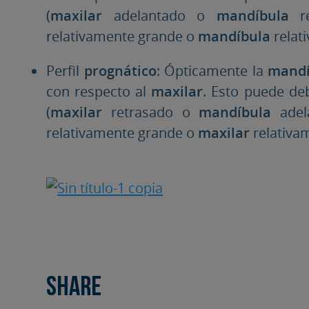
(
maxilar
adelantado o
mandíbula
re
relativamente grande o
mandíbula
relat
Perfil
prognático
: Ópticamente la
mandí
con respecto al
maxilar
. Esto puede de
(
maxilar
retrasado o
mandíbula
adel
relativamente grande o
maxilar
relativa
Share