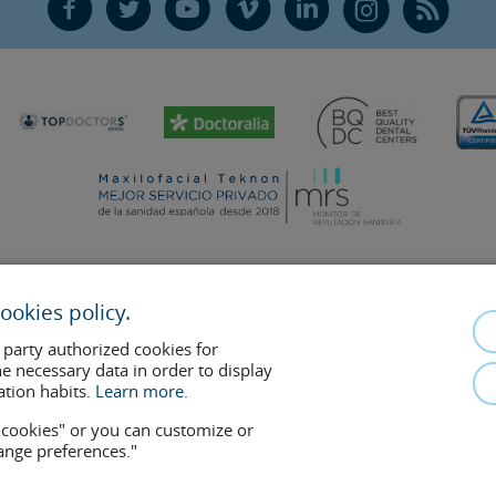
F
T
Y
V
L
Ñ
R
ookies policy.
mplements the doctor-patient relationship. If in doubt, consult your doctor 
 party authorized cookies for
removed at any time if the patient requests it. Facial Surgery, S.L.P. 2021
he necessary data in order to display
ation habits.
Learn more.
w cookies" or you can customize or
hange preferences."