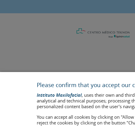
Last update: 2023
Health center authorisation number: E08646940
Please confirm that you accept our c
The information featured in this website does not replace but co
Instituto Maxilofacial
, uses their own and third
who appear on the website are published under their consent and 
analytical and technical purposes; processing t
personalized content based on the user’s navig
Legal notice
–
Cookies Policy
–
Privacy Policy
You can accept all cookies by clicking on "Allo
reject the cookies by clicking on the button "C