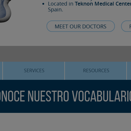
Located in
Teknon Medical Cente
Spain.
MEET OUR DOCTORS
SERVICES
RESOURCES
ORTHOGNATHIC SURGERY
THE VOICE OF THE EXPERT
noce nuestro vocabulario
SLEEP APNEA
BLOG
COSMETIC SURGERY
TRAINING
ADVANCED IMPLANTOLOGY
3D PLANNING
ORAL MAXILLOFACIAL
REAL CASES AND