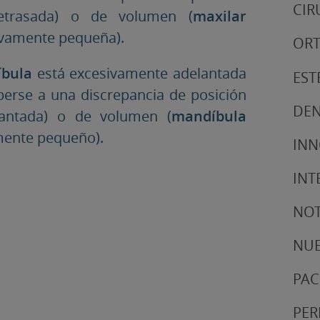
CIR
trasada) o de volumen (
maxilar
ivamente pequeña).
ORT
bula
está excesivamente adelantada
EST
berse a una discrepancia de posición
DEN
antada) o de volumen (
mandíbula
mente pequeño).
IN
INT
NOT
NUE
PAC
PER