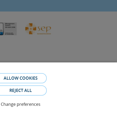
ALLOW COOKIES
referral. The photos and testimonies of identifiable patients
REJECT ALL
Change preferences