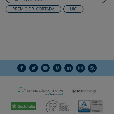
PREMIO DR. CORTADA
UIC
F
T
Y
V
L
Ñ
R