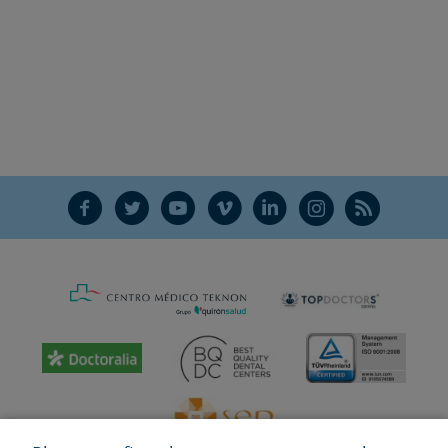
F
T
Y
V
L
Ñ
R