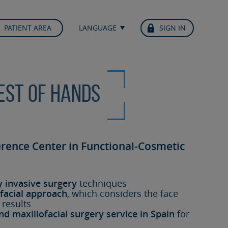
PATIENT AREA
LANGUAGE
SIGN IN
best of hands
erence Center in Functional-Cosmetic
y invasive surgery
techniques
facial approach
, which considers the face
 results
nd maxillofacial surgery service in Spain
for