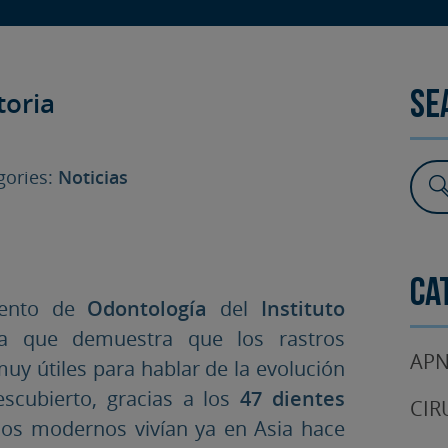
SURGERY
TESTIMONIALS
DENTAL AESTHETICS
toria
Se
ories:
Noticias
Ca
ento de
Odontología
del
Instituto
a que demuestra que los rastros
APN
y útiles para hablar de la evolución
scubierto, gracias a los
47 dientes
CIR
nos modernos vivían ya en Asia hace