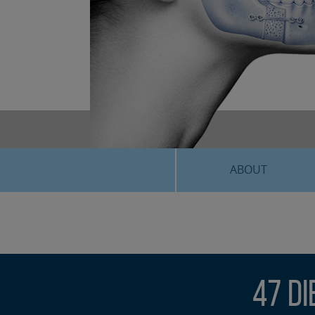
ABOUT
47 d