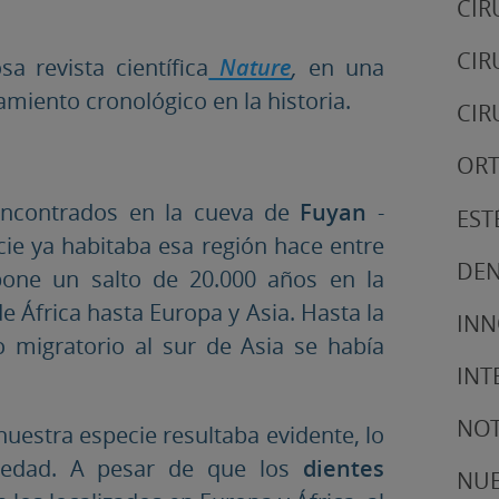
CIR
CIR
a revista científica
Nature
,
en una
miento cronológico en la historia.
CIR
ORT
ncontrados en la cueva de
Fuyan
-
EST
cie ya habitaba esa región hace entre
DEN
pone un salto de 20.000 años en la
 África hasta Europa y Asia. Hasta la
IN
 migratorio al sur de Asia se había
INT
NOT
nuestra especie resultaba evidente, lo
üedad. A pesar de que los
dientes
NUE