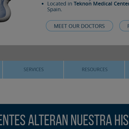
Located in
Teknon Medical Cente
Spain.
MEET OUR DOCTORS
SERVICES
RESOURCES
ORTHOGNATHIC SURGERY
THE VOICE OF THE EXPERT
SLEEP APNEA
BLOG
COSMETIC SURGERY
TRAINING
ientes alteran nuestra His
ADVANCED IMPLANTOLOGY
3D PLANNING
ORAL MAXILLOFACIAL
REAL CASES AND