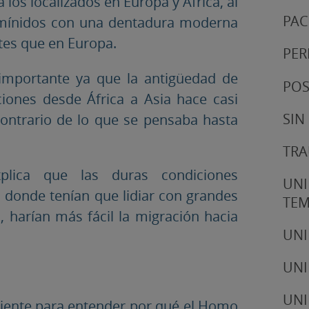
los localizados en Europa y África, al
PAC
omínidos con una dentadura moderna
tes que en Europa.
PER
importante ya que la antigüedad de
POS
iones desde África a Asia hace casi
SIN
contrario de lo que se pensaba hasta
TRA
lica que las duras condiciones
UNI
e, donde tenían que lidiar con grandes
TE
 harían más fácil la migración hacia
UNI
UNI
UNI
iciente para entender por qué el Homo