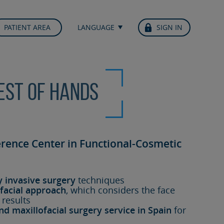
PATIENT AREA
LANGUAGE
SIGN IN
best of hands
erence Center in Functional-Cosmetic
y invasive surgery
techniques
facial approach
, which considers the face
 results
nd maxillofacial surgery service in Spain
for