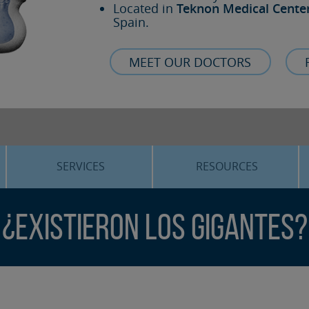
Located in
Teknon Medical Cente
Spain.
MEET OUR DOCTORS
SERVICES
RESOURCES
ORTHOGNATHIC SURGERY
THE VOICE OF THE EXPERT
¿Existieron los gigantes?
SLEEP APNEA
BLOG
COSMETIC SURGERY
TRAINING
ADVANCED IMPLANTOLOGY
3D PLANNING
ORAL MAXILLOFACIAL
REAL CASES AND