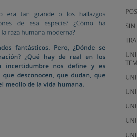
POS
o era tan grande o los hallazgos
iones de esa especie? ¿Cómo ha
SIN
en la raza humana moderna?
TRA
os fantásticos. Pero, ¿Dónde se
UNI
nación? ¿Qué hay de real en los
TE
a incertidumbre nos define y es
s, que desconocen, que dudan, que
UNI
el meollo de la vida humana.
UNI
UNI
UNI
UNI