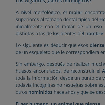
Los Gigantes, ¿seres mitológicos?
A nivel morfológico, el
molar
encontra
superiores al tamaño dental típico del
Ho
inicialmente con el molar de un oso
distintas a las de los dientes del
hombre
Lo siguiente es deducir que esos
diente
de un esqueleto que le correspondiera e
Sin embargo, después de realizar much
huesos encontrados, de reconstruir el
A
toda la información desde un punto de vi
todavía incógnitas no resueltas sobre es
otros
homínidos
hace años y que se des
El ser humano, un animal que piensa