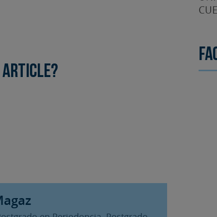
CUE
Fa
 article?
Magaz
Postgrado en Periodoncia. Postgrado