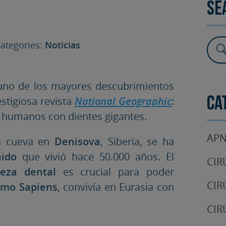
Se
SURGERY
TESTIMONIALS
DENTAL AESTHETICS
tegories:
Noticias
uno de los mayores descubrimientos
stigiosa revista
National Geographic
:
Ca
on humanos con dientes gigantes.
APN
a cueva en
Denisova
, Siberia, se ha
ido
que vivió hace 50.000 años. El
CIR
ieza dental
es crucial para poder
CIR
mo Sapiens
, convivía en Eurasia con
CIR