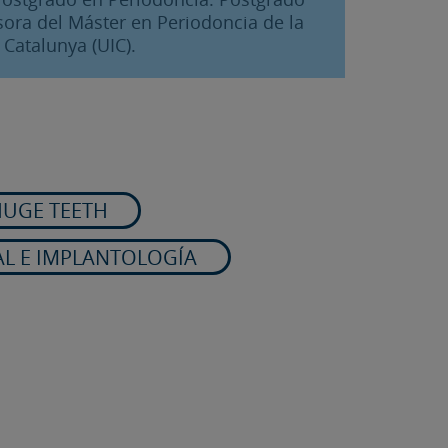
sora del Máster en Periodoncia de la
 Catalunya (UIC).
UGE TEETH
AL E IMPLANTOLOGÍA