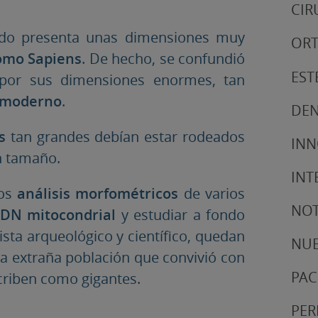
CIR
do presenta unas dimensiones muy
ORT
mo Sapiens
. De hecho, se confundió
EST
 por sus dimensiones enormes, tan
 moderno
.
DEN
s
tan grandes debían estar rodeados
IN
n tamaño.
INT
os
análisis morfométricos
de varios
NOT
DN mitocondrial
y estudiar a fondo
sta arqueológico y científico, quedan
NUE
ta extraña población que convivió con
PAC
criben como gigantes.
PER