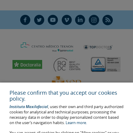
F
T
Y
V
L
Ñ
R
Please confirm that you accept our cookies
policy.
Instituto Maxilofacial
, uses their own and third party authorized
cookies for analytical and technical purposes; processing the
necessary data in order to display personalized content based
on the user’s navigation habits.
Learn more.
Last update: 2023
Health center authorisation number: E08646940
You can accept all cookies by clicking on "Allow cookies" or you