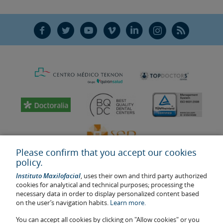
F
T
Y
V
L
Ñ
R
Please confirm that you accept our cookies
policy.
Instituto Maxilofacial
, uses their own and third party authorized
cookies for analytical and technical purposes; processing the
necessary data in order to display personalized content based
on the user’s navigation habits.
Learn more.
Last update: 2023
Health center authorisation number: E08646940
You can accept all cookies by clicking on "Allow cookies" or you