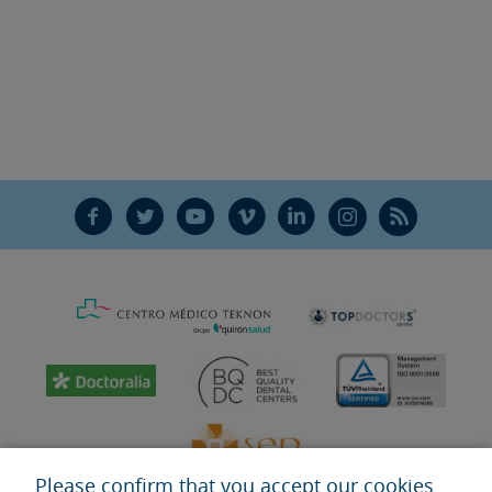
F
T
Y
V
L
Ñ
R
Please confirm that you accept our cookies