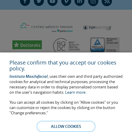
F
T
Y
V
L
Ñ
R
Please confirm that you accept our cookies
policy.
Instituto Maxilofacial
, uses their own and third party authorized
cookies for analytical and technical purposes; processing the
necessary data in order to display personalized content based
on the user’s navigation habits.
Learn more.
You can accept all cookies by clicking on "Allow cookies" or you
Last update: 2023
can customize or reject the cookies by clicking on the button
Health center authorisation number: E08646940
"Change preferences."
The information featured in this website does not replace but
complements the doctor-patient relationship. If in doubt, consult
ALLOW COOKIES
your doctor referral. The photos and testimonies of identifiable