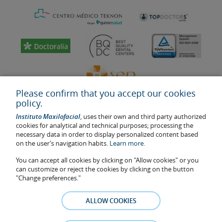
Please confirm that you accept our cookies
policy.
Instituto Maxilofacial
, uses their own and third party authorized
cookies for analytical and technical purposes; processing the
necessary data in order to display personalized content based
on the user’s navigation habits.
Learn more.
Last update: 2023
Health center authorisation number: E08646940
You can accept all cookies by clicking on "Allow cookies" or you
can customize or reject the cookies by clicking on the button
The information featured in this website does not replace but
"Change preferences."
complements the doctor-patient relationship. If in doubt, consult
your doctor referral. The photos and testimonies of identifiable
ALLOW COOKIES
patients who appear on the website are published under their
consent and removed at any time if the patient requests it. Facial
Surgery, S.L.P. 2021