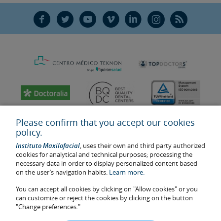
F
T
Y
V
L
Ñ
R
Please confirm that you accept our cookies
policy.
Instituto Maxilofacial
, uses their own and third party authorized
cookies for analytical and technical purposes; processing the
necessary data in order to display personalized content based
on the user’s navigation habits.
Learn more.
You can accept all cookies by clicking on "Allow cookies" or you
Last update: 2023
can customize or reject the cookies by clicking on the button
Health center authorisation number: E08646940
"Change preferences."
The information featured in this website does not replace but