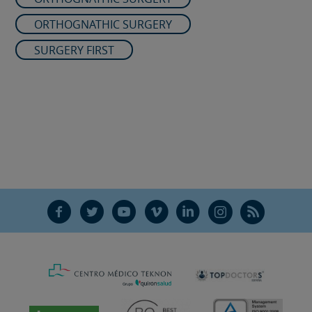
ORTHOGNATHIC SURGERY
SURGERY FIRST
F
T
Y
V
L
Ñ
R