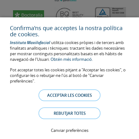
Confirma'ns que acceptes la nostra política
de cookies.
Instituto Maxilofacial
utilitza cookies pròpies i de tercers amb
finalitats analítiques i tècniques: tractant les dades necessàries
per mostrar continguts personalitzats basats en els hàbits de
navegació de l'Usuari.
Obtén més informació.
Pot acceptar totes les cookies pitjant a "Acceptar les cookies", o
configurar-les o rebutjar-ne l'ús al botó de "Canviar
Última actualització: 2023
preferències".
Num. d'autorització de centre sanitari: E08646940
La informació present a la web no reemplaça sinó complementa la
ACCEPTAR LES COOKIES
relació metge-pacient. En cas de dubte, consulti amb el metge de
referència. Les fotos i els testimonis dels pacients identificables que
apareixen a la web estan publicades amb el seu consentiment i es
REBUTJAR TOTES
retiraran a qualsevol moment a petició dels pacients.
Avís legal
–
Política de Cookies
–
Política de Privacitat
Canviar preferències