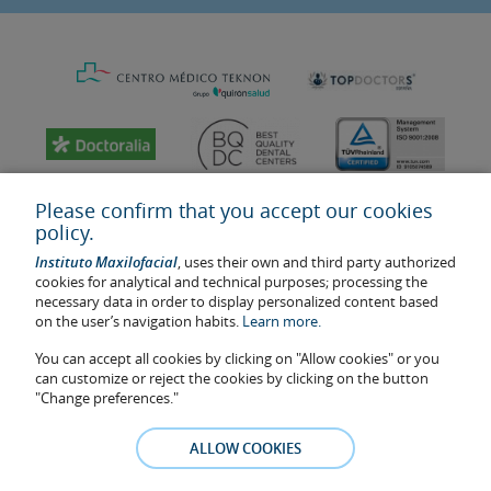
Please confirm that you accept our cookies
policy.
Instituto Maxilofacial
, uses their own and third party authorized
cookies for analytical and technical purposes; processing the
necessary data in order to display personalized content based
on the user’s navigation habits.
Learn more.
You can accept all cookies by clicking on "Allow cookies" or you
Last update: 2023
can customize or reject the cookies by clicking on the button
Health center authorisation number: E08646940
"Change preferences."
The information featured in this website does not replace but
complements the doctor-patient relationship. If in doubt, consult
ALLOW COOKIES
your doctor referral. The photos and testimonies of identifiable
patients who appear on the website are published under their