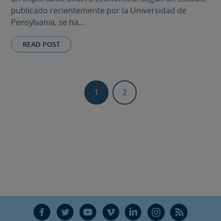
publicado recientemente por la Universidad de
Pensylvania, se ha...
READ POST
1
2
F
T
Y
V
L
Ñ
R