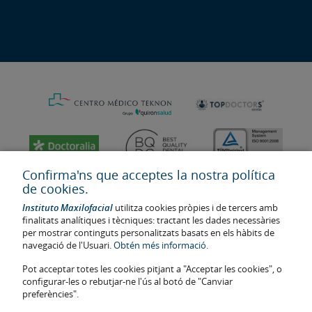
Confirma'ns que acceptes la nostra política
de cookies.
Instituto Maxilofacial
utilitza cookies pròpies i de tercers amb
finalitats analítiques i tècniques: tractant les dades necessàries
per mostrar continguts personalitzats basats en els hàbits de
navegació de l'Usuari.
Obtén més informació.
Pot acceptar totes les cookies pitjant a "Acceptar les cookies", o
configurar-les o rebutjar-ne l'ús al botó de "Canviar
Última actualització: 2023
preferències".
Num. d'autorització de centre sanitari: E08646940