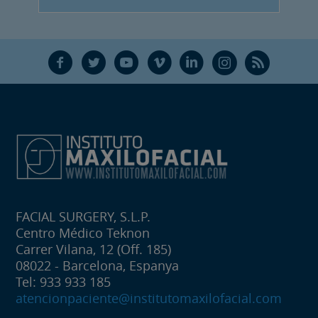
F
T
Y
V
L
Ñ
R
FACIAL SURGERY, S.L.P.
Centro Médico Teknon
Carrer Vilana, 12 (Off. 185)
08022 - Barcelona, Espanya
Tel: 933 933 185
atencionpaciente@institutomaxilofacial.com