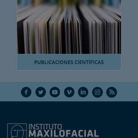
PUBLICACIONES CIENTÍFICAS
F
T
Y
V
L
Ñ
R