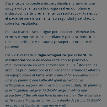
Así, el cirujano puede anticipar, planificar y simular una
cirugía virtual antes de la cirugía real en quirófano e
incluso compartir previamente los resultados virtuales con
el paciente para incrementar su seguridad y satisfacción
sobre los resultados.
De esta manera, se consigue por una parte, eliminar los
errores e imprevistos en quirófano y, por otra, reducir el
tiempo quirúrgico y el trauma postoperatorio sobre el
paciente.
Los +250 casos de
cirugía ortognática
que el
Instituto
Maxilofacial
opera de media cada año se planifican
minuciosamente en este entorno virtual 3D. Éstos son los
artículos publicados por el Dr. Federico Hernández Alfaro y
su equipo sobre el tema:
New protocol for threedimensional
surgical planning and CAD/CAM splint generation in
orthognathic surgery: an in vitro and in vivo study
,
3D planning
in orthognathic surgery: CAD/CAM surgical splints and
prediction of the soft and hard tissues results – Our experience
in 16 cases
y
Planificación virtual y diseño de férulas CAD/CAM
en cirugía ortognática: ¿una nueva era?
.