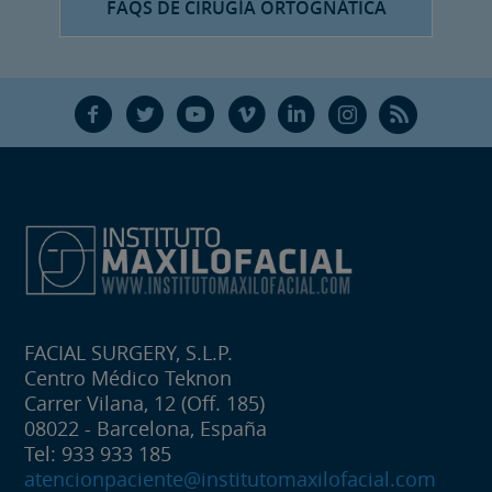
FAQS DE CIRUGÍA ORTOGNÁTICA
F
T
Y
V
L
Ñ
R
FACIAL SURGERY, S.L.P.
Centro Médico Teknon
Carrer Vilana, 12 (Off. 185)
08022 - Barcelona, España
Tel: 933 933 185
atencionpaciente@institutomaxilofacial.com