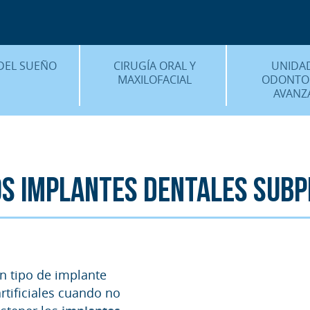
CENTRO MÉDICO 
¿DÓNDE ESTA
DEL SUEÑO
CIRUGÍA ORAL Y
UNIDA
MAXILOFACIAL
ODONTO
AVANZ
É ES…?
¿QUÉ ES…?
IMPLANTES 
AMIENTOS
TRATAMIENTOS
ESTÉTICA 
ICACIÓN 3D
FAQS
OTROS TRAT
os implantes dentales subp
 CLÍNICOS
FAQS
n tipo de implante
artificiales cuando no