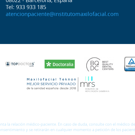
08022 - Barcelona, España
Tel: 933 933 185
atencionpaciente@institutomaxilofacial.com
 la relación médico-paciente. En caso de duda, consulte con el médico de r
onsentimiento y se retirarán en cualquier momento a petición de los pacient