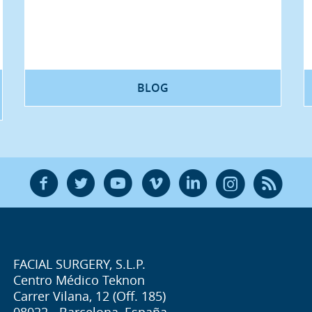
BLOG
F
T
Y
V
L
Ñ
R
FACIAL SURGERY, S.L.P.
Centro Médico Teknon
Carrer Vilana, 12 (Off. 185)