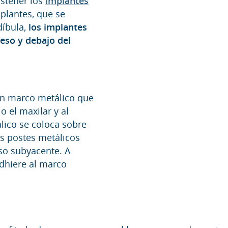
ostener los
implantes
mplantes, que se
íbula,
los implantes
eso y debajo del
n marco metálico que
 el maxilar y al
álico se coloca sobre
os postes metálicos
eso subyacente. A
adhiere al marco