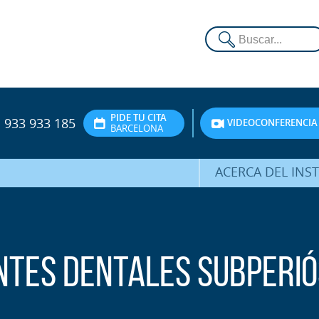
PIDE TU CITA
933 933 185
VIDEOCONFERENCIA
BARCELONA
ACERCA DEL INS
DR. HERNÁNDEZ 
EQUIPO
ATENCIÓN PERSON
ntes dentales Subperió
UNIDAD DE ACOMPA
PSICOLÓGI
SERVICIOS INTERN