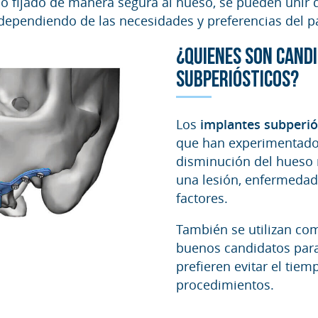
o fijado de manera segura al hueso, se pueden unir di
 dependiendo de las necesidades y preferencias del p
¿QUIENES SON CAND
SUBPERIÓSTICOS?
Los
implantes subperió
que han experimentado 
disminución del hueso 
una lesión, enfermedad
factores.
También se utilizan c
buenos candidatos par
prefieren evitar el tie
procedimientos.