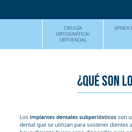
CIRUGÍA
APNEA 
ORTOGNÁTICA/
ORTOFACIAL
¿QU
¿QUÉ ES…?
TRAT
TRATAMIENTOS
PLANIF
SURGERY FIRST
¿Qué son l
CASOS
CIRUGÍA MÍNIMAMENTE
INVASIVA
PLANIFICACIÓN 3D
FAQS
Los
implantes dentales subperiósticos
son u
dental que se utilizan para sostener dientes 
CASOS CLÍNICOS