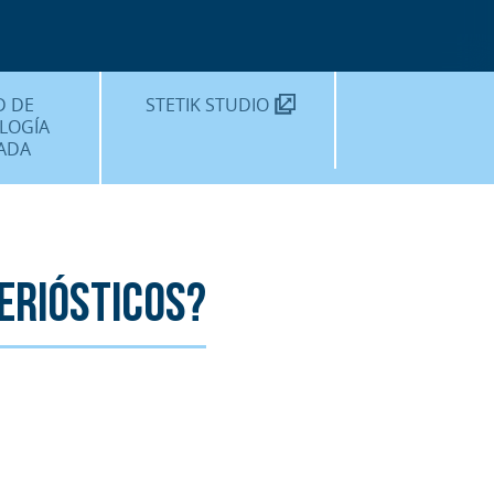
TEKNON
MOS?
D DE
STETIK STUDIO
LOGÍA
ADA
DENTALES
DENTAL
AMIENTOS
eriósticos?