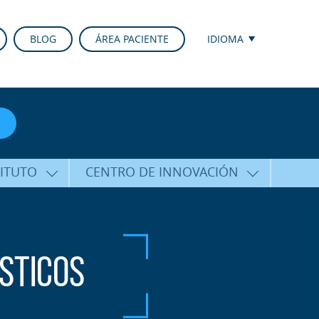
BLOG
ÁREA PACIENTE
IDIOMA
TITUTO
CENTRO DE INNOVACIÓN
ALFARO
ÚLTIMAS TECNOLOGÍAS
CURSOS Y CONFERENCIAS
ALIZADA
FORMACIÓN
sticos
ÑAMIENTO
PUBLICACIONES CIENTÍFICAS
CO
LA VOZ DEL EXPERTO
ACIONALES