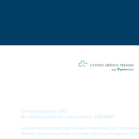
Última actualización: 2023
No. de autorización de centro sanitario: E08646940
La información presente en la web no reemplaza sino complementa
identificables que aparecen en la web están publicadas con su c