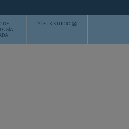
TEKNON
MOS?
D DE
STETIK STUDIO
LOGÍA
ADA
DENTALES
DENTAL
AMIENTOS