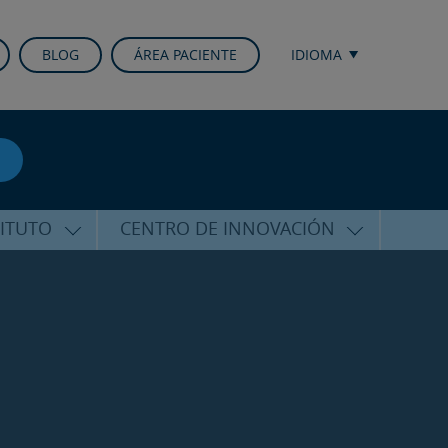
BLOG
ÁREA PACIENTE
IDIOMA
TITUTO
CENTRO DE INNOVACIÓN
ALFARO
ÚLTIMAS TECNOLOGÍAS
CURSOS Y CONFERENCIAS
ALIZADA
FORMACIÓN
ÑAMIENTO
PUBLICACIONES CIENTÍFICAS
CO
LA VOZ DEL EXPERTO
ACIONALES