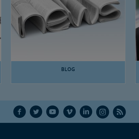
BLOG
F
T
Y
V
L
Ñ
R