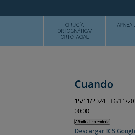
CIRUGÍA
APNEA 
ORTOGNÁTICA/
ORTOFACIAL
¿QU
¿QUÉ ES…?
TRAT
TRATAMIENTOS
PLANIF
SURGERY FIRST
Cuando
CASOS
CIRUGÍA MÍNIMAMENTE
INVASIVA
15/11/2024 - 16/11/
PLANIFICACIÓN 3D
00:00
FAQS
Añadir al calendario
CASOS CLÍNICOS
Descargar ICS
Googl