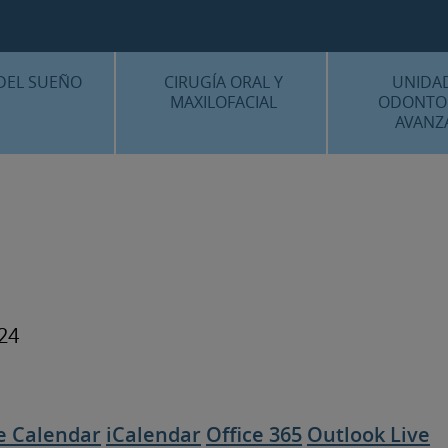
CENTRO MÉDICO 
¿DÓNDE ESTA
DEL SUEÑO
CIRUGÍA ORAL Y
UNIDA
MAXILOFACIAL
ODONTO
AVANZ
É ES…?
¿QUÉ ES…?
IMPLANTES 
AMIENTOS
TRATAMIENTOS
ESTÉTICA 
ICACIÓN 3D
FAQS
OTROS TRAT
 CLÍNICOS
FAQS
2024
e Calendar
iCalendar
Office 365
Outlook Live