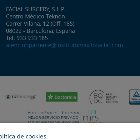
FACIAL SURGERY, S.L.P.
Centro Médico Teknon
Carrer Vilana, 12 (Off. 185)
08022 - Barcelona, España
Tel: 933 933 185
atencionpaciente@institutomaxilofacial.com
ítica de cookies.