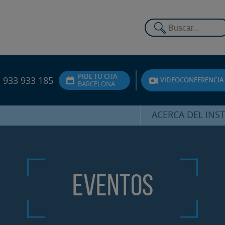
PIDE TU CITA
933 933 185
VIDEOCONFERENCIA
BARCELONA
ACERCA DEL INS
DR. HERNÁNDEZ 
EQUIPO
ATENCIÓN PERSON
Eventos
UNIDAD DE ACOMPA
PSICOLÓGI
SERVICIOS INTERN