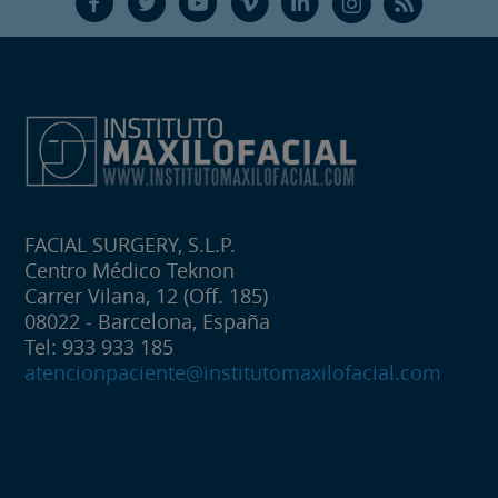
F
T
Y
V
L
Ñ
R
FACIAL SURGERY, S.L.P.
Centro Médico Teknon
Carrer Vilana, 12 (Off. 185)
08022 - Barcelona, España
Tel: 933 933 185
atencionpaciente@institutomaxilofacial.com