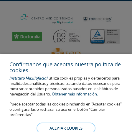
Confírmanos que aceptas nuestra política de
cookies.
Instituto Maxilofacial
utiliza cookies propias y de terceros para
finalidades analíticas y técnicas; tratando datos necesarios para
mostrar contenidos personalizados basados en los hábitos de
navegación del Usuario.
Obtener más información.
Última actualización: 2023
No. de autorización de centro sanitario: E08646940
Puede aceptar todas las cookies pinchando en "Aceptar cookies"
o configurarlas o rechazar su uso en el botón "Cambiar
La información presente en la web no reemplaza sino complementa
preferencias".
la relación médico-paciente. En caso de duda, consulte con el
médico de referencia. Las fotos y los testimonios de los pacientes
ACEPTAR COOKIES
identificables que aparecen en la web están publicadas con su