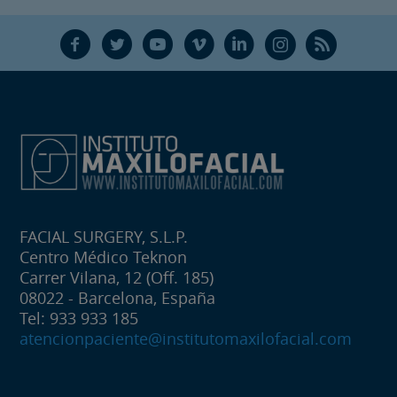
F
T
Y
V
L
Ñ
R
FACIAL SURGERY, S.L.P.
Centro Médico Teknon
Carrer Vilana, 12 (Off. 185)
08022 - Barcelona, España
Tel: 933 933 185
atencionpaciente@institutomaxilofacial.com