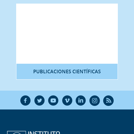
PUBLICACIONES CIENTÍFICAS
F
T
Y
V
L
Ñ
R