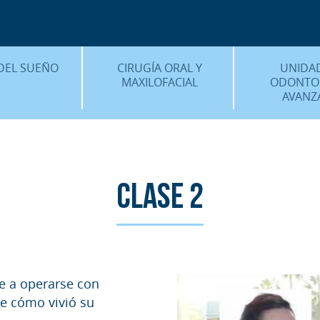
CENTRO MÉDICO 
¿DÓNDE ESTA
DEL SUEÑO
CIRUGÍA ORAL Y
UNIDA
MAXILOFACIAL
ODONTO
AVANZ
É ES…?
¿QUÉ ES…?
IMPLANTES 
AMIENTOS
TRATAMIENTOS
ESTÉTICA 
ICACIÓN 3D
FAQS
OTROS TRAT
Clase 2
 CLÍNICOS
FAQS
se a operarse con
de cómo vivió su