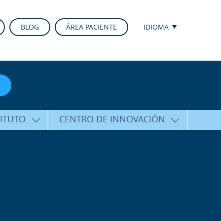
BLOG
ÁREA PACIENTE
IDIOMA
TITUTO
CENTRO DE INNOVACIÓN
ALFARO
ÚLTIMAS TECNOLOGÍAS
CURSOS Y CONFERENCIAS
ALIZADA
FORMACIÓN
ÑAMIENTO
PUBLICACIONES CIENTÍFICAS
CO
LA VOZ DEL EXPERTO
ACIONALES