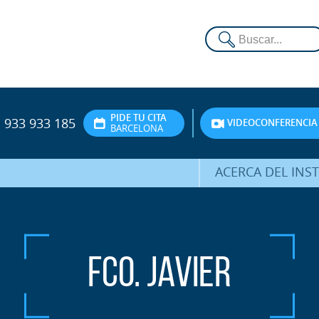
PIDE TU CITA
933 933 185
VIDEOCONFERENCIA
BARCELONA
ACERCA DEL INS
DR. HERNÁNDEZ 
EQUIPO
ATENCIÓN PERSON
Fco. Javier
UNIDAD DE ACOMPA
PSICOLÓGI
SERVICIOS INTERN