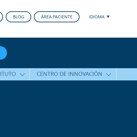
BLOG
ÁREA PACIENTE
IDIOMA
TITUTO
CENTRO DE INNOVACIÓN
ALFARO
ÚLTIMAS TECNOLOGÍAS
CURSOS Y CONFERENCIAS
ALIZADA
FORMACIÓN
ÑAMIENTO
PUBLICACIONES CIENTÍFICAS
CO
LA VOZ DEL EXPERTO
ACIONALES