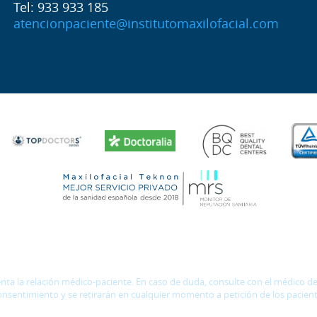
Tel: 933 933 185
atencionpaciente@institutomaxilofacial.com
 la relación médico-paciente. En caso de duda, consulte con el médico de r
onsentimiento y se retirarán en cualquier momento a petición de los pacient