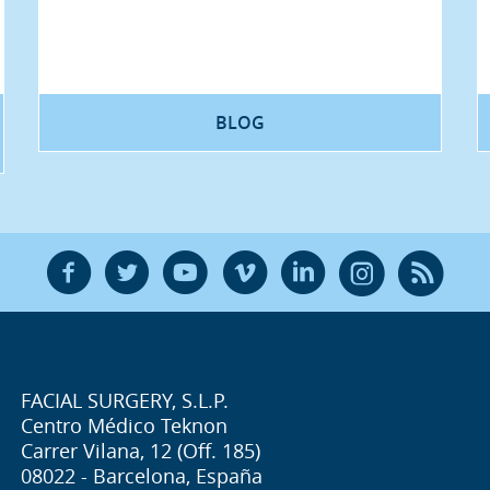
BLOG
F
T
Y
V
L
Ñ
R
FACIAL SURGERY, S.L.P.
Centro Médico Teknon
Carrer Vilana, 12 (Off. 185)
08022 - Barcelona, España