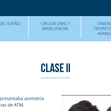
CENTRO MÉDICO 
¿DÓNDE ESTA
DEL SUEÑO
CIRUGÍA ORAL Y
UNIDA
MAXILOFACIAL
ODONTO
AVANZ
É ES…?
¿QUÉ ES…?
IMPLANTES 
AMIENTOS
TRATAMIENTOS
ESTÉTICA 
ICACIÓN 3D
FAQS
OTROS TRAT
Clase II
 CLÍNICOS
FAQS
 presentaba asimetría
emas de ATM.