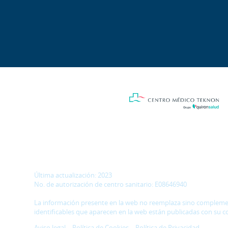
Última actualización: 2023
No. de autorización de centro sanitario: E08646940
La información presente en la web no reemplaza sino complementa
identificables que aparecen en la web están publicadas con su c
Aviso legal
–
Política de Cookies
–
Política de Privacidad