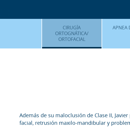
CIRUGÍA
APNEA 
ORTOGNÁTICA/
ORTOFACIAL
¿QU
¿QUÉ ES…?
TRAT
TRATAMIENTOS
PLANIF
SURGERY FIRST
CASOS
CIRUGÍA MÍNIMAMENTE
INVASIVA
PLANIFICACIÓN 3D
FAQS
Además de su maloclusión de Clase II, Javier
facial, retrusión maxilo-mandibular y probl
CASOS CLÍNICOS