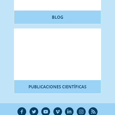
BLOG
PUBLICACIONES CIENTÍFICAS
F
T
Y
V
L
Ñ
R