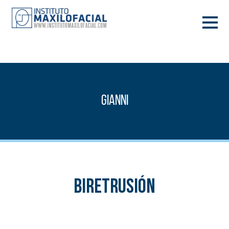
PIDE TU CITA
933 933 185
BARCELONA
Gianni
VIDEOCONFERENCIA
Biretrusión