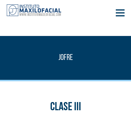
PIDE TU CITA
933 933 185
BARCELONA
Jofre
VIDEOCONFERENCIA
Clase III