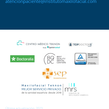
atencionpaciente@institutomaxilofacial.com
Última actualización: 2023