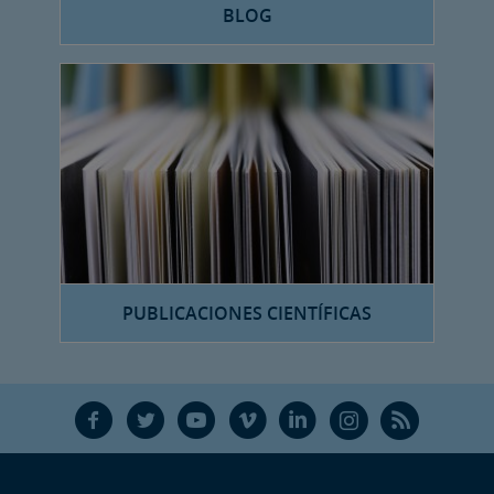
BLOG
PUBLICACIONES CIENTÍFICAS
F
T
Y
V
L
Ñ
R