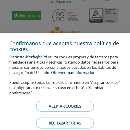
Confírmanos que aceptas nuestra política de
cookies.
Instituto Maxilofacial
utiliza cookies propias y de terceros para
finalidades analíticas y técnicas; tratando datos necesarios para
mostrar contenidos personalizados basados en los hábitos de
navegación del Usuario.
Obtener más información.
Última actualización: 2023
No. de autorización de centro sanitario: E08646940
Puede aceptar todas las cookies pinchando en "Aceptar cookies"
o configurarlas o rechazar su uso en el botón "Cambiar
La información presente en la web no reemplaza sino complementa
preferencias".
la relación médico-paciente. En caso de duda, consulte con el
médico de referencia. Las fotos y los testimonios de los pacientes
identificables que aparecen en la web están publicadas con su
ACEPTAR COOKIES
consentimiento y se retirarán en cualquier momento a petición de
los pacientes.
RECHAZAR TODAS
Aviso legal
–
Política de Cookies
–
Política de Privacidad