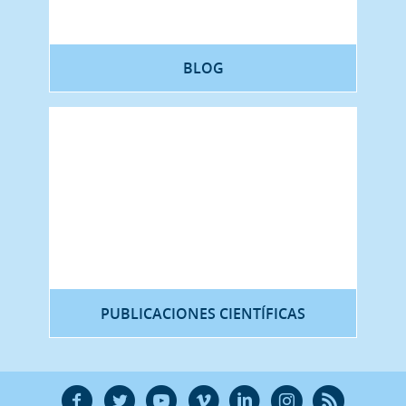
BLOG
PUBLICACIONES CIENTÍFICAS
F
T
Y
V
L
Ñ
R