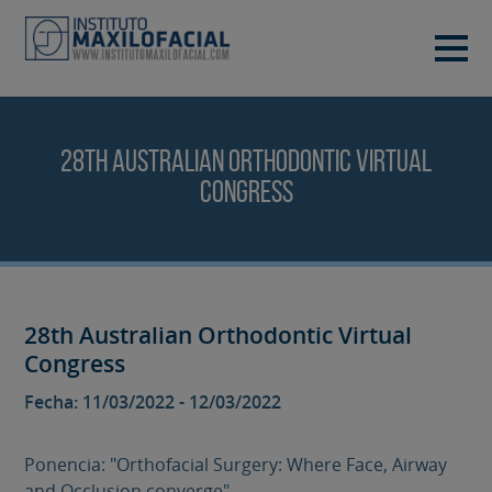
PIDE TU CITA
933 933 185
28th Australian Orthodontic Virtual
BARCELONA
Congress
VIDEOCONFERENCIA
28th Australian Orthodontic Virtual
Congress
Fecha: 11/03/2022 - 12/03/2022
Ponencia: "Orthofacial Surgery: Where Face, Airway
and Occlusion converge"