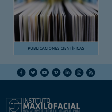
PUBLICACIONES CIENTÍFICAS
F
T
Y
V
L
Ñ
R