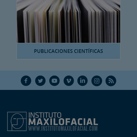
PUBLICACIONES CIENTÍFICAS
F
T
Y
V
L
Ñ
R