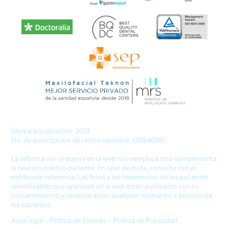
Última actualización: 2023
No. de autorización de centro sanitario: E08646940
La información presente en la web no reemplaza sino complementa
la relación médico-paciente. En caso de duda, consulte con el
médico de referencia. Las fotos y los testimonios de los pacientes
identificables que aparecen en la web están publicadas con su
consentimiento y se retirarán en cualquier momento a petición de
los pacientes.
Aviso legal
–
Política de Cookies
–
Política de Privacidad