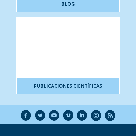
BLOG
PUBLICACIONES CIENTÍFICAS
F
T
Y
V
L
Ñ
R